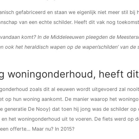
ch gefabriceerd en staan we eigenlijk niet meer stil bij h
manschap van een echte schilder. Heeft dit vak nog toekoms
’ vandaan komt? In de Middeleeuwen pleegden de Meestersc
n ook het heraldisch wapen op de wapen’schilden’ van de s
g woningonderhoud, heeft di
onderhoud zoals dit al eeuwen wordt uitgevoerd zal nooi
 het op hun woning aankomt. De manier waarop het woningo
 8e generatie De Nooy) dat toen hij jong was de schilder o
 en het woningonderhoud uit te voeren. De fiets werd op d
 een offerte… Maar nu? In 2015?