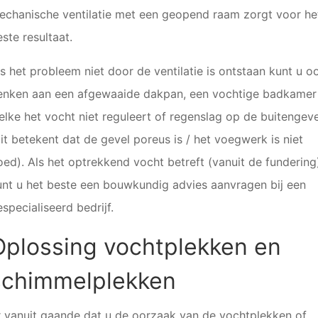
echanische ventilatie met een geopend raam zorgt voor he
ste resultaat.
ls het probleem niet door de ventilatie is ontstaan kunt u o
enken aan een afgewaaide dakpan, een vochtige badkamer
elke het vocht niet reguleert of regenslag op de buitengeve
it betekent dat de gevel poreus is / het voegwerk is niet
oed). Als het optrekkend vocht betreft (vanuit de fundering
unt u het beste een bouwkundig advies aanvragen bij een
specialiseerd bedrijf.
Oplossing vochtplekken en
schimmelplekken
r vanuit gaande dat u de oorzaak van de vochtplekken of