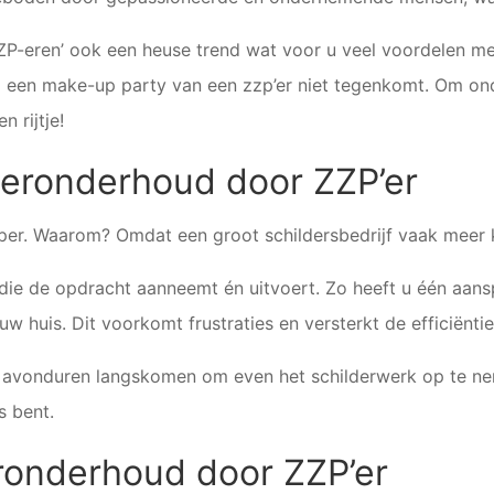
ZZP-eren’ ook een heuse trend wat voor u veel voordelen m
d een make-up party van een zzp’er niet tegenkomt. Om ond
 rijtje!
deronderhoud door ZZP’er
per. Waarom? Omdat een groot schildersbedrijf vaak meer k
 die de opdracht aanneemt én uitvoert. Zo heeft u één aansp
w huis. Dit voorkomt frustraties en versterkt de efficiënt
de avonduren langskomen om even het schilderwerk op te nem
s bent.
ronderhoud door ZZP’er