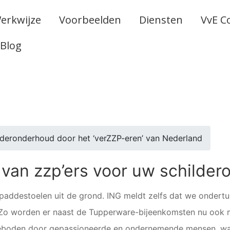
erkwijze
Voorbeelden
Diensten
VvE C
Blog
deronderhoud door het ‘verZZP-eren’ van Nederland
 van zzp’ers voor uw schilde
 paddestoelen uit de grond. ING meldt zelfs dat we ondertu
 Zo worden er naast de Tupperware-bijeenkomsten nu ook m
eboden door gepassioneerde en ondernemende mensen, wat