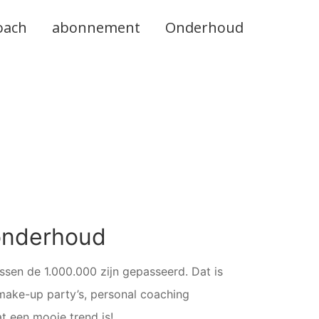
oach
abonnement
Onderhoud
ronderhoud
ssen de 1.000.000 zijn gepasseerd. Dat is
ake-up party’s, personal coaching
 een mooie trend is!