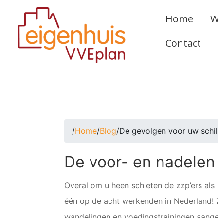
Home
W
Contact
/
Home
/
Blog
/
De gevolgen voor uw schil
De voor- en nadelen
Overal om u heen schieten de zzp’ers als
één op de acht werkenden in Nederland!
wandelingen en voedingstrainingen aang